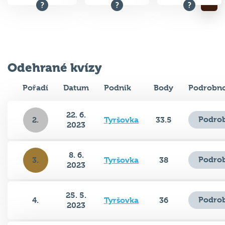
Odehrané kvízy
Pořadí
Datum
Podnik
Body
Podrobno
22. 6.
Podrob
2.
Tyršovka
33.5
2023
8. 6.
Podrob
3.
Tyršovka
38
2023
25. 5.
Podrob
4.
Tyršovka
36
2023