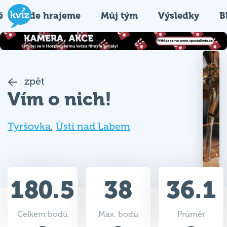
é
Kde hrajeme
Můj tým
Výsledky
B
zpět
Vím o nich!
Tyršovka
,
Ústí nad Labem
180.5
38
36.1
Celkem bodů
Max. bodů
Průměr