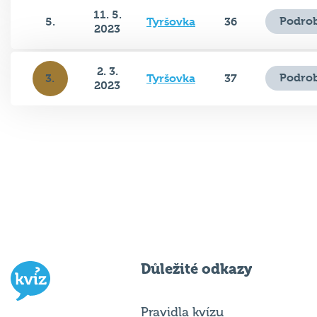
11. 5.
Podrob
5.
Tyršovka
36
2023
2. 3.
Podrob
3.
Tyršovka
37
2023
Důležité odkazy
Pravidla kvízu