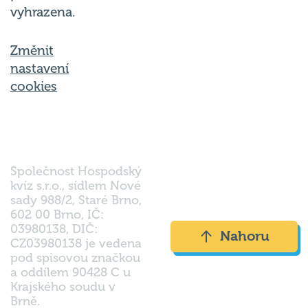
vyhrazena.
Změnit
nastavení
cookies
Společnost Hospodský
kvíz s.r.o., sídlem Nové
sady 988/2, Staré Brno,
602 00 Brno, IČ:
03980138, DIČ:
Nahoru
CZ03980138 je vedena
pod spisovou značkou
a oddílem 90428 C u
Krajského soudu v
Brně.