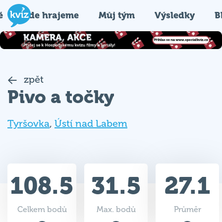
é
Kde hrajeme
Můj tým
Výsledky
B
zpět
Pivo a točky
Tyršovka
,
Ústí nad Labem
108.5
31.5
27.1
Celkem bodů
Max. bodů
Průměr