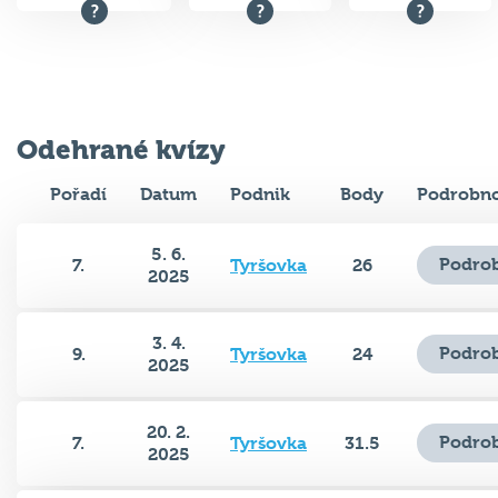
Odehrané kvízy
Pořadí
Datum
Podnik
Body
Podrobno
5. 6.
Podrob
7.
Tyršovka
26
2025
3. 4.
Podrob
9.
Tyršovka
24
2025
20. 2.
Podrob
7.
Tyršovka
31.5
2025