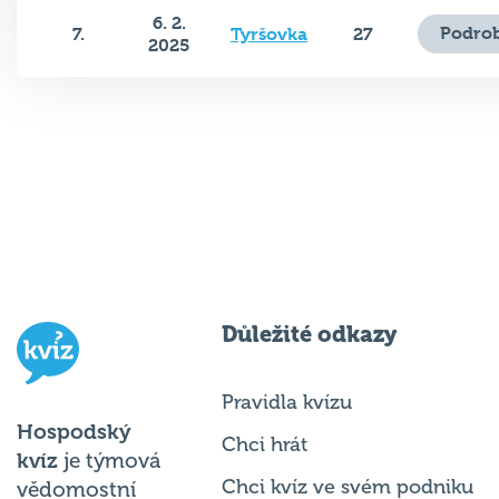
6. 2.
Podrob
7.
Tyršovka
27
2025
Důležité odkazy
Pravidla kvízu
Hospodský
Chci hrát
kvíz
je týmová
Chci kvíz ve svém podniku
vědomostní