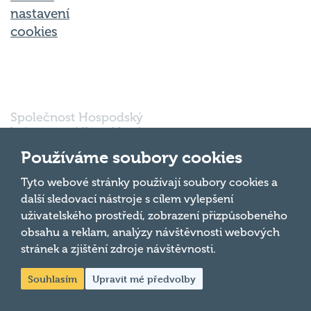
nastavení
cookies
Společnost Hospodský
kvíz s.r.o., sídlem Nové
sady 988/2, Staré Brno,
Používáme soubory cookies
602 00 Brno, IČ:
03980138, DIČ:
Nahoru
Tyto webové stránky používají soubory cookies a
CZ03980138 je vedena
další sledovací nástroje s cílem vylepšení
pod spisovou značkou
uživatelského prostředí, zobrazení přizpůsobeného
a oddílem 90428 C u
obsahu a reklam, analýzy návštěvnosti webových
Krajského soudu v
Brně.
stránek a zjištění zdroje návštěvnosti.
Souhlasím
Upravit mé předvolby