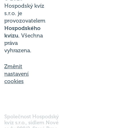
Hospodský kvíz
s.r.o. je
provozovatelem
Hospodského
kvízu
. Všechna
práva
vyhrazena.
Změnit
nastavení
cookies
Společnost Hospodský
kvíz s.r.o., sídlem Nové