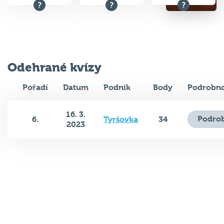
Odehrané kvízy
Pořadí
Datum
Podnik
Body
Podrobno
16. 3.
Podrob
6.
Tyršovka
34
2023