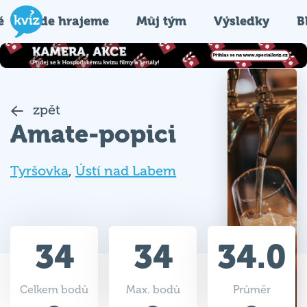
é
Kde hrajeme
Můj tým
Výsledky
B
zpět
Amate-popici
Tyršovka
,
Ústí nad Labem
34
34
34.0
Celkem bodů
Max. bodů
Průměr