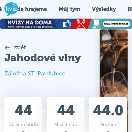
é
Kde hrajeme
Můj tým
Výsledky
B
zpět
Jahodové vlny
Záložna ST
,
Pardubice
44
44
44.0
Celkem bodů
Max. bodů
Průměr