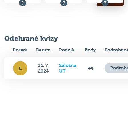
Odehrané kvízy
Pořadí
Datum
Podnik
Body
Podrobnos
16. 7.
Záložna
Podrobn
1.
44
2024
ÚT