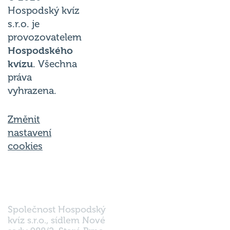
Hospodský kvíz
s.r.o. je
provozovatelem
Hospodského
kvízu
. Všechna
práva
vyhrazena.
Změnit
nastavení
cookies
Společnost Hospodský
kvíz s.r.o., sídlem Nové