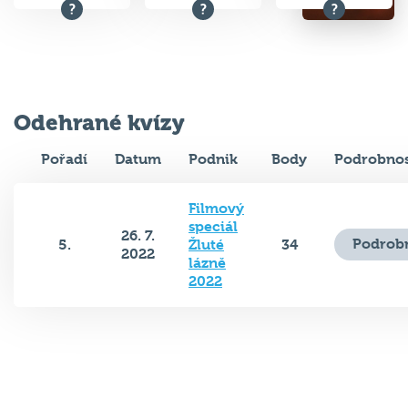
Odehrané kvízy
Pořadí
Datum
Podnik
Body
Podrobnos
Filmový
speciál
26. 7.
Podrobn
5.
Žluté
34
2022
lázně
2022