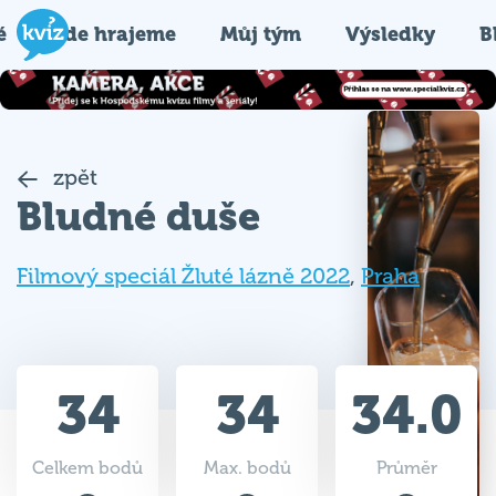
é
Kde hrajeme
Můj tým
Výsledky
B
zpět
Bludné duše
Filmový speciál Žluté lázně 2022
,
Praha
34
34
34.0
Celkem bodů
Max. bodů
Průměr