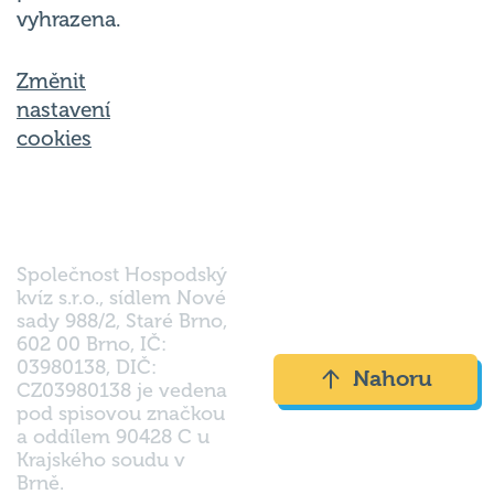
vyhrazena.
Změnit
nastavení
cookies
Společnost Hospodský
kvíz s.r.o., sídlem Nové
sady 988/2, Staré Brno,
602 00 Brno, IČ:
03980138, DIČ:
Nahoru
CZ03980138 je vedena
pod spisovou značkou
a oddílem 90428 C u
Krajského soudu v
Brně.