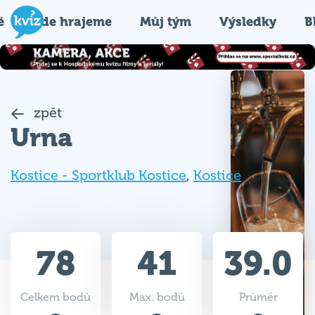
é
Kde hrajeme
Můj tým
Výsledky
B
zpět
Urna
Kostice - Sportklub Kostice
,
Kostice
78
41
39.0
Celkem bodů
Max. bodů
Průměr