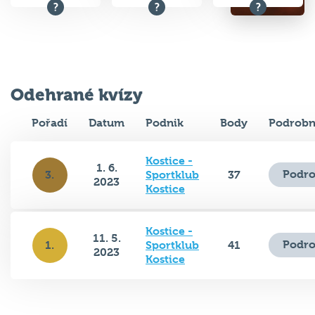
Odehrané kvízy
Pořadí
Datum
Podnik
Body
Podrobn
Kostice -
1. 6.
Podro
3.
Sportklub
37
2023
Kostice
Kostice -
11. 5.
Podro
1.
Sportklub
41
2023
Kostice