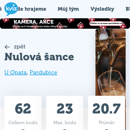
é
Kde hrajeme
Můj tým
Výsledky
B
zpět
Nulová šance
U Opata
,
Pardubice
62
23
20.7
Celkem bodů
Max. bodů
Průměr