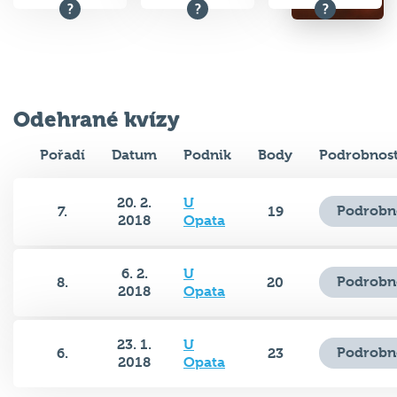
Odehrané kvízy
Pořadí
Datum
Podnik
Body
Podrobnost
20. 2.
U
Podrobn
7.
19
2018
Opata
6. 2.
U
Podrobn
8.
20
2018
Opata
23. 1.
U
Podrobn
6.
23
2018
Opata