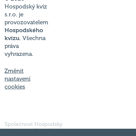
Hospodský kvíz
s.r.o. je
provozovatelem
Hospodského
kvízu
. Všechna
práva
vyhrazena.
Změnit
nastavení
cookies
Společnost Hospodský
kvíz s.r.o., sídlem Nové
sady 988/2, Staré Brno,