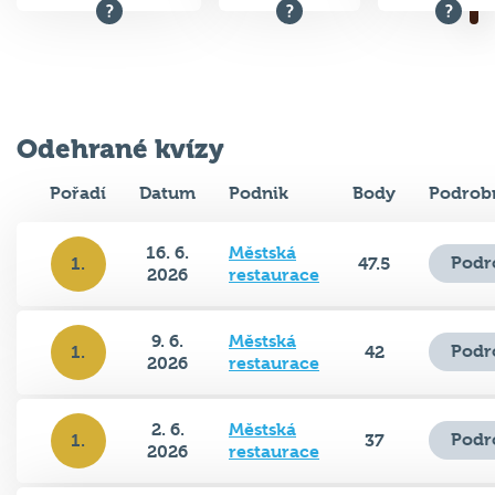
Odehrané kvízy
Pořadí
Datum
Podnik
Body
Podrob
16. 6.
Městská
Podr
1.
47.5
2026
restaurace
9. 6.
Městská
Podr
1.
42
2026
restaurace
2. 6.
Městská
Podr
1.
37
2026
restaurace