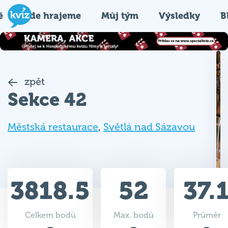
é
Kde hrajeme
Můj tým
Výsledky
B
zpět
Sekce 42
Městská restaurace
,
Světlá nad Sázavou
3818.5
52
37.
Celkem bodů
Max. bodů
Průměr