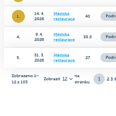
14. 4.
Městská
Podr
1.
40
2026
restaurace
9. 4.
Městská
Podr
4.
35.5
2026
restaurace
31. 3.
Městská
Podr
5.
27
2026
restaurace
Zobrazeno 1–
na
Zobrazit
2
3
12 z 103
stránku