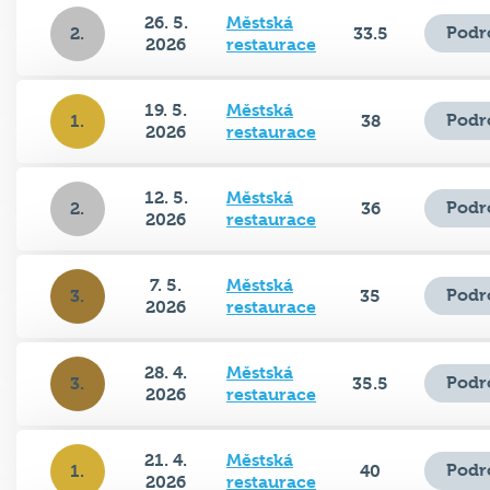
26. 5.
Městská
Podr
2.
33.5
2026
restaurace
19. 5.
Městská
Podr
1.
38
2026
restaurace
12. 5.
Městská
Podr
2.
36
2026
restaurace
7. 5.
Městská
Podr
3.
35
2026
restaurace
28. 4.
Městská
Podr
3.
35.5
2026
restaurace
21. 4.
Městská
Podr
1.
40
2026
restaurace