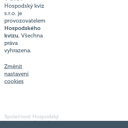
Hospodský kvíz
s.r.o. je
provozovatelem
Hospodského
kvízu
. Všechna
práva
vyhrazena.
Změnit
nastavení
cookies
Společnost Hospodský
kvíz s.r.o., sídlem Nové