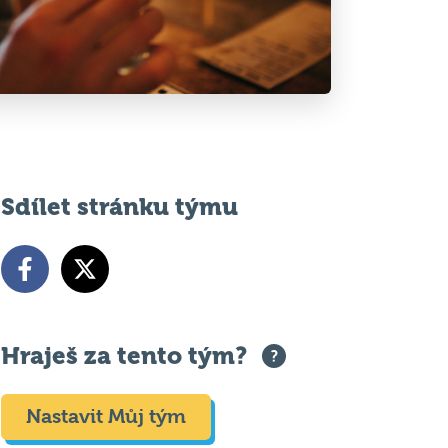
Sdílet stránku týmu
Hraješ za tento tým?
Nastavit Můj tým