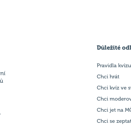
Důležité od
Pravidla kvízu
ní
Chci hrát
ků
Chci kvíz ve
Chci modero
Chci jet na M
.
Chci se zepta