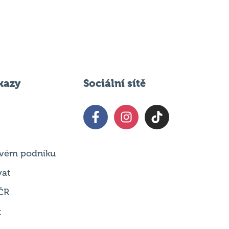
kazy
Sociální sítě
 svém podniku
vat
ČR
t