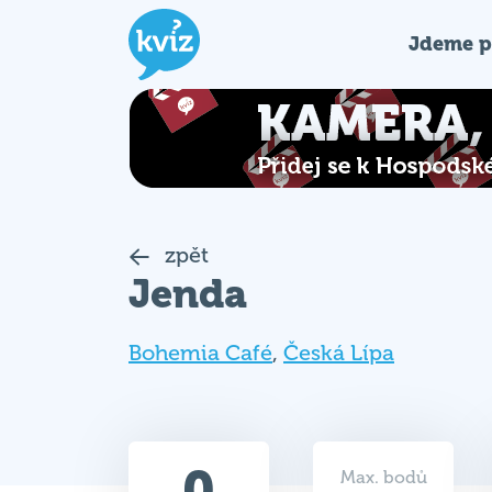
Jdeme p
zpět
Jenda
Bohemia Café
,
Česká Lípa
0
Max. bodů