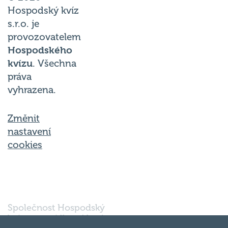
Hospodský kvíz
s.r.o. je
provozovatelem
Hospodského
kvízu
. Všechna
práva
vyhrazena.
Změnit
nastavení
cookies
Společnost Hospodský
kvíz s.r.o., sídlem Nové