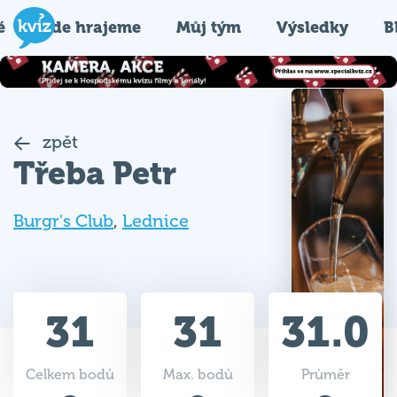
é
Kde hrajeme
Můj tým
Výsledky
B
zpět
Třeba Petr
Burgr's Club
,
Lednice
31
31
31.0
Celkem bodů
Max. bodů
Průměr