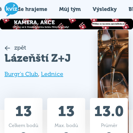
é
Kde hrajeme
Můj tým
Výsledky
B
zpět
Lázeňští Z+J
Burgr's Club
,
Lednice
13
13
13.0
Celkem bodů
Max. bodů
Průměr