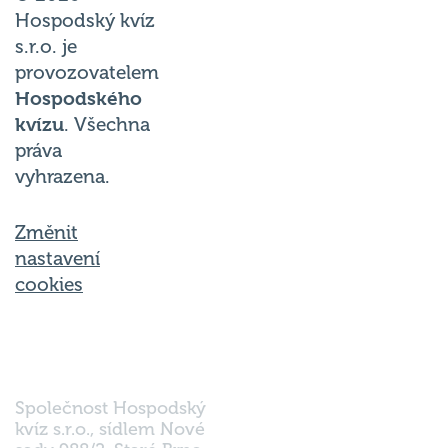
Hospodský kvíz
s.r.o. je
provozovatelem
Hospodského
kvízu
. Všechna
práva
vyhrazena.
Změnit
nastavení
cookies
Společnost Hospodský
kvíz s.r.o., sídlem Nové