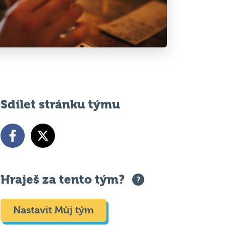
Sdílet stránku týmu
Hraješ za tento tým?
Nastavit Můj tým