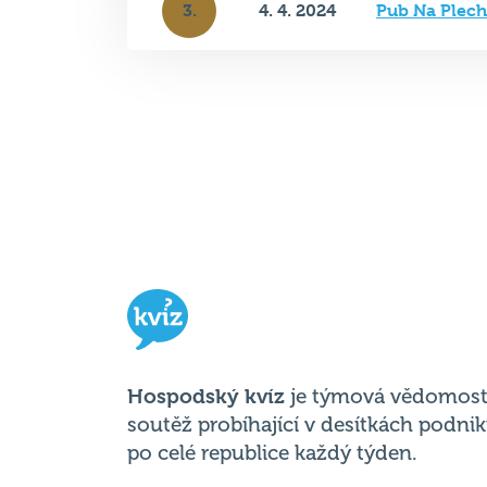
Hospodský kvíz
je týmová vědomost
soutěž probíhající v desítkách podni
po celé republice každý týden.
© 2026 Hospodský kvíz s.r.o. je
provozovatelem
Hospodského kvízu