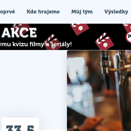
oprvé
Kde hrajeme
Můj tým
Výsledky
33.5
Průměr