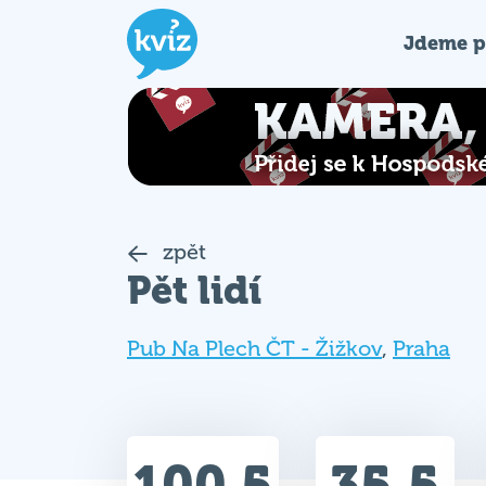
Jdeme p
zpět
Pět lidí
Pub Na Plech ČT - Žižkov
,
Praha
100.5
35.5
Celkem bodů
Max. bodů