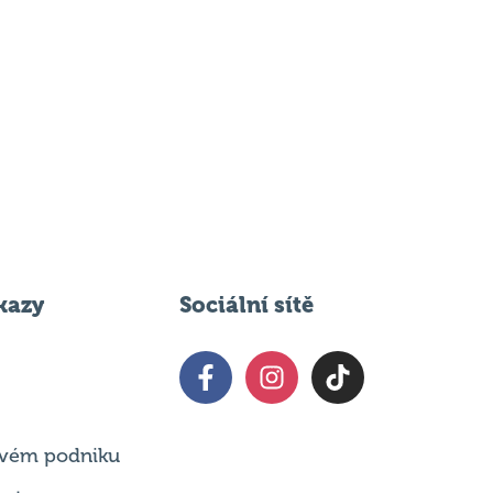
kazy
Sociální sítě
 svém podniku
vat
ČR