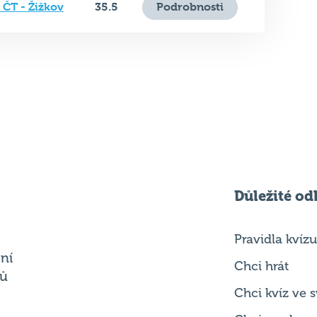
Důležité od
Pravidla kvízu
ní
Chci hrát
ků
Chci kvíz ve
Chci modero
Chci jet na M
.