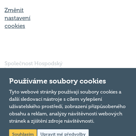
Změnit
nastavení
cookies
Společnost Hospodský
kvíz s.r.o., sídlem Nové
sady 988/2, Staré Brno,
Používáme soubory cookies
602 00 Brno, IČ:
03980138, DIČ:
Nahoru
Tyto webové stránky používají soubory cookies a
CZ03980138 je vedena
další sledovací nástroje s cílem vylepšení
pod spisovou značkou
uživatelského prostředí, zobrazení přizpůsobeného
a oddílem 90428 C u
obsahu a reklam, analýzy návštěvnosti webových
Krajského soudu v
Brně.
stránek a zjištění zdroje návštěvnosti.
Souhlasím
Upravit mé předvolby