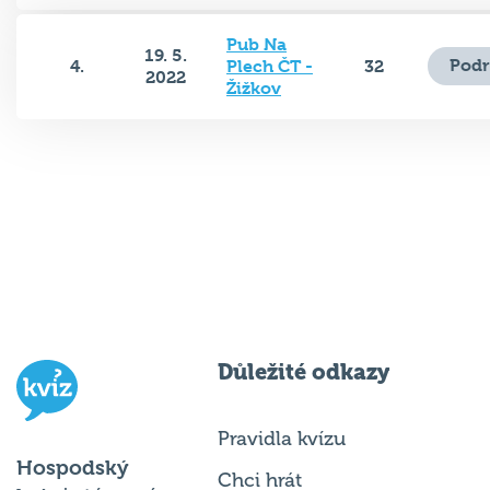
Pub Na
19. 5.
Podr
4.
Plech ČT -
32
2022
Žižkov
Důležité odkazy
Pravidla kvízu
Hospodský
Chci hrát