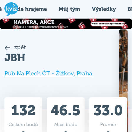
é
Kde hrajeme
Můj tým
Výsledky
B
zpět
JBH
Pub Na Plech ČT - Žižkov
,
Praha
132
46.5
33.0
Celkem bodů
Max. bodů
Průměr