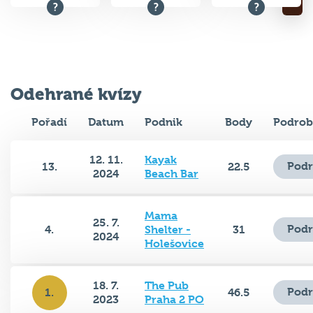
Odehrané kvízy
Pořadí
Datum
Podnik
Body
Podrob
12. 11.
Kayak
Podr
13.
22.5
2024
Beach Bar
Mama
25. 7.
Podr
4.
Shelter -
31
2024
Holešovice
18. 7.
The Pub
Podr
1.
46.5
2023
Praha 2 PO