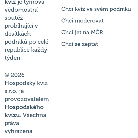
kvíz
je týmová
Chci kvíz ve svém podniku
vědomostní
soutěž
Chci moderovat
probíhající v
Chci jet na MČR
desítkách
podniků po celé
Chci se zeptat
republice každý
týden.
© 2026
Hospodský kvíz
s.r.o. je
provozovatelem
Hospodského
kvízu
. Všechna
práva
vyhrazena.