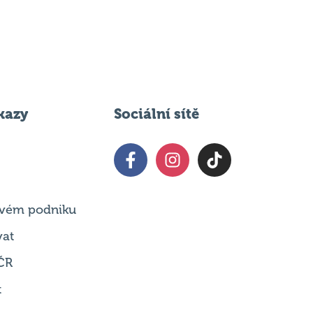
kazy
Sociální sítě
 svém podniku
vat
ČR
t