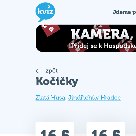
Jdeme p
zpět
Kočičky
Zlatá Husa
,
Jindřichův Hradec
16.5
16.5