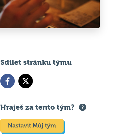
Sdílet stránku týmu
Hraješ za tento tým?
Nastavit Můj tým