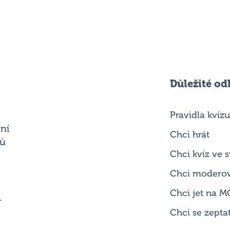
Důležité od
Pravidla kvízu
ní
Chci hrát
ků
Chci kvíz ve
Chci modero
Chci jet na M
.
Chci se zepta