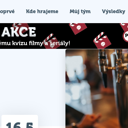
oprvé
Kde hrajeme
Můj tým
Výsledky
16.5