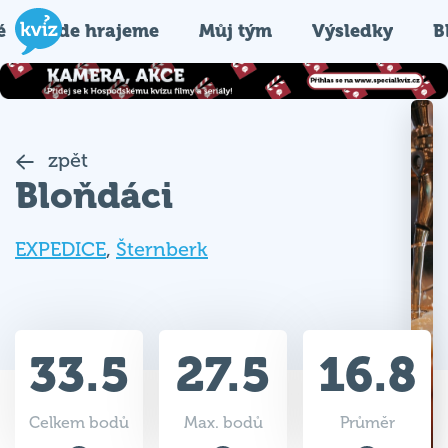
é
Kde hrajeme
Můj tým
Výsledky
B
zpět
Bloňdáci
EXPEDICE
,
Šternberk
33.5
27.5
16.8
Celkem bodů
Max. bodů
Průměr