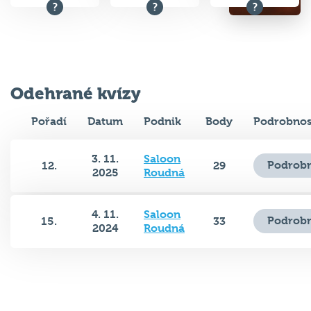
Odehrané kvízy
Pořadí
Datum
Podnik
Body
Podrobnos
3. 11.
Saloon
Podrobn
12.
29
2025
Roudná
4. 11.
Saloon
Podrobn
15.
33
2024
Roudná