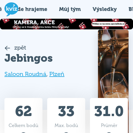
é
Kde hrajeme
Můj tým
Výsledky
B
zpět
Jebingos
Saloon Roudná
,
Plzeň
62
33
31.0
Celkem bodů
Max. bodů
Průměr