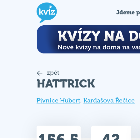
Jdeme p
zpět
HATTRICK
Pivnice Hubert
,
Kardašova Řečice
156.5
42