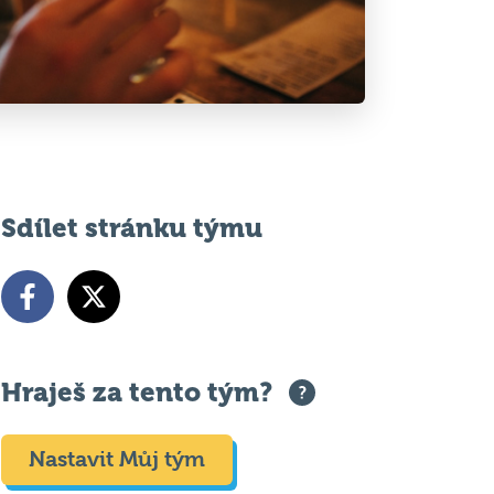
Sdílet stránku týmu
Hraješ za tento tým?
Nastavit Můj tým