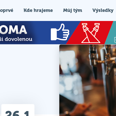
oprvé
Kde hrajeme
Můj tým
Výsledky
26.1