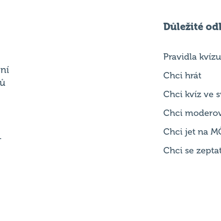
Důležité od
Pravidla kvízu
ní
Chci hrát
ků
Chci kvíz ve
Chci modero
Chci jet na M
.
Chci se zepta