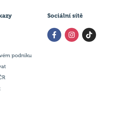
kazy
Sociální sítě
 svém podniku
vat
ČR
t