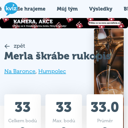
é
Kde hrajeme
Můj tým
Výsledky
B
zpět
Merla škrábe rukopis
Na Baronce
,
Humpolec
33
33
33.0
Celkem bodů
Max. bodů
Průměr