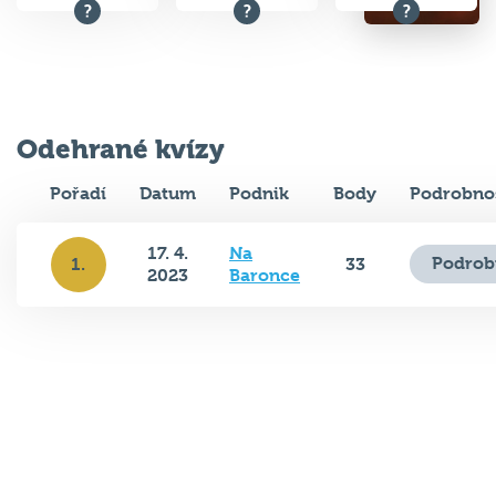
Odehrané kvízy
Pořadí
Datum
Podnik
Body
Podrobnos
17. 4.
Na
Podrob
1.
33
2023
Baronce