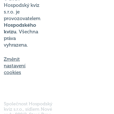
Hospodský kvíz
s.r.o. je
provozovatelem
Hospodského
kvízu
. Všechna
práva
vyhrazena.
Změnit
nastavení
cookies
Společnost Hospodský
kvíz s.r.o., sídlem Nové