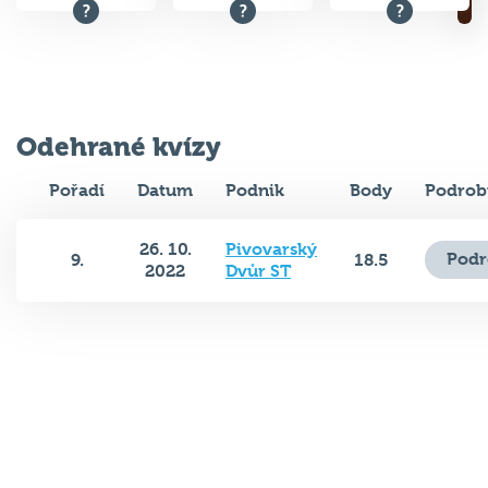
Odehrané kvízy
Pořadí
Datum
Podnik
Body
Podrob
26. 10.
Pivovarský
Podr
9.
18.5
2022
Dvůr ST