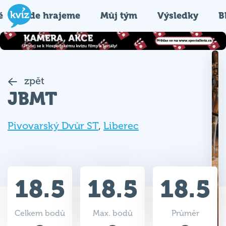
é
Kde hrajeme
Můj tým
Výsledky
B
zpět
JBMT
Pivovarský Dvůr ST
,
Liberec
18.5
18.5
18.5
Celkem bodů
Max. bodů
Průměr