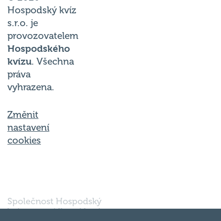
Hospodský kvíz
s.r.o. je
provozovatelem
Hospodského
kvízu
. Všechna
práva
vyhrazena.
Změnit
nastavení
cookies
Společnost Hospodský
kvíz s.r.o., sídlem Nové