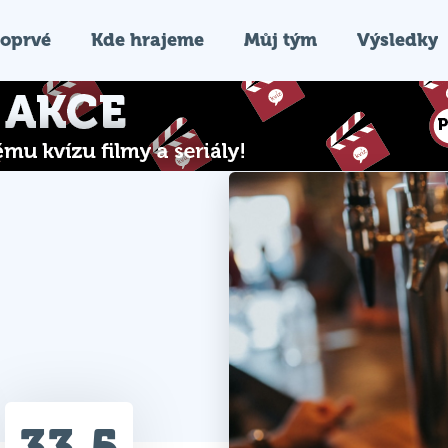
oprvé
Kde hrajeme
Můj tým
Výsledky
33.5
Průměr