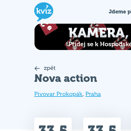
Jdeme p
zpět
Nova action
Pivovar Prokopák
,
Praha
33.5
33.5
Celkem bodů
Max. bodů