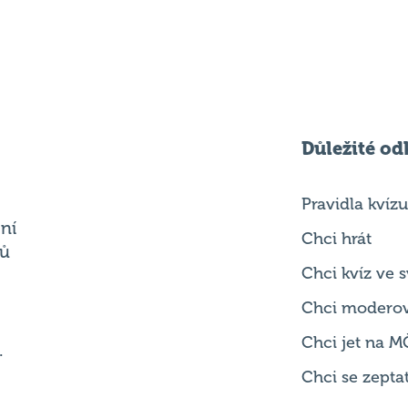
Důležité od
Pravidla kvízu
ní
Chci hrát
ků
Chci kvíz ve
Chci modero
Chci jet na M
.
Chci se zepta