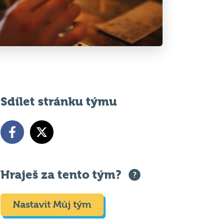
Sdílet stránku týmu
Hraješ za tento tým?
Nastavit Můj tým