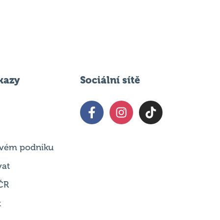
kazy
Sociální sítě
 svém podniku
vat
ČR
t