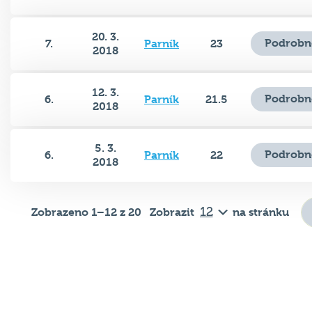
20. 3.
Podrobn
7.
Parník
23
2018
12. 3.
Podrobn
6.
Parník
21.5
2018
5. 3.
Podrobn
6.
Parník
22
2018
Zobrazeno 1–12 z 20
Zobrazit
na stránku