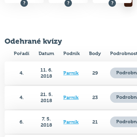
Odehrané kvízy
Pořadí
Datum
Podnik
Body
Podrobnost
11. 6.
Podrobn
4.
Parník
29
2018
21. 5.
Podrobn
4.
Parník
23
2018
7. 5.
Podrobn
6.
Parník
21
2018