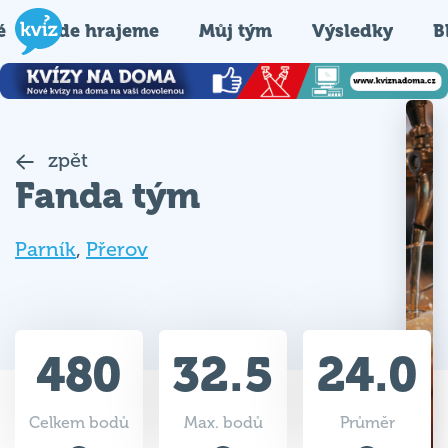
é
Kde hrajeme
Můj tým
Výsledky
B
zpět
Fanda tým
Parník
,
Přerov
480
32.5
24.0
Celkem bodů
Max. bodů
Průměr