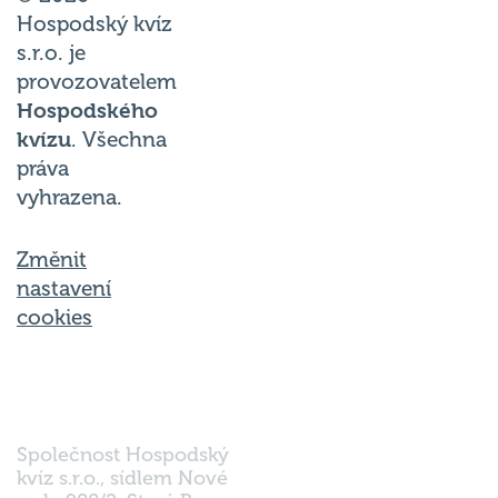
Hospodský kvíz
s.r.o. je
provozovatelem
Hospodského
kvízu
. Všechna
práva
vyhrazena.
Změnit
nastavení
cookies
Společnost Hospodský
kvíz s.r.o., sídlem Nové