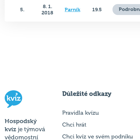
8. 1.
Podrobn
5.
Parník
19.5
2018
Důležité odkazy
Pravidla kvízu
Hospodský
Chci hrát
kvíz
je týmová
Chci kvíz ve svém podniku
vědomostní