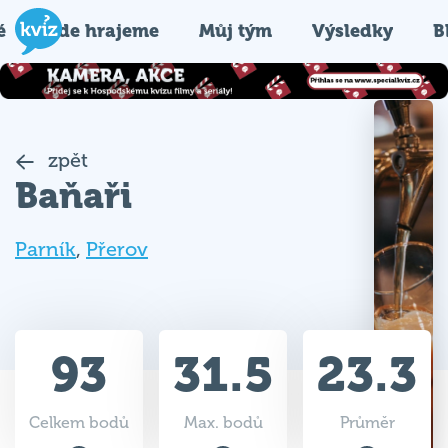
é
Kde hrajeme
Můj tým
Výsledky
B
zpět
Baňaři
Parník
,
Přerov
93
31.5
23.3
Celkem bodů
Max. bodů
Průměr