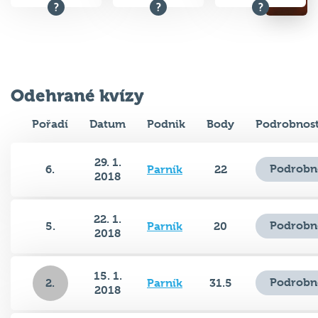
Odehrané kvízy
Pořadí
Datum
Podnik
Body
Podrobnost
29. 1.
Podrobn
6.
Parník
22
2018
22. 1.
Podrobn
5.
Parník
20
2018
15. 1.
Podrobn
2.
Parník
31.5
2018