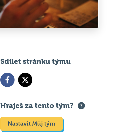
Sdílet stránku týmu
Hraješ za tento tým?
Nastavit Můj tým