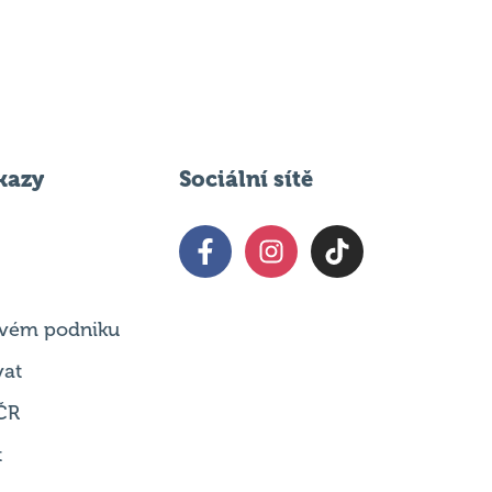
kazy
Sociální sítě
 svém podniku
vat
ČR
t