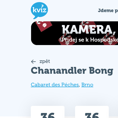
Jdeme p
zpět
Chanandler Bong
Cabaret des Péches
,
Brno
36
36
Celkem bodů
Max. bodů