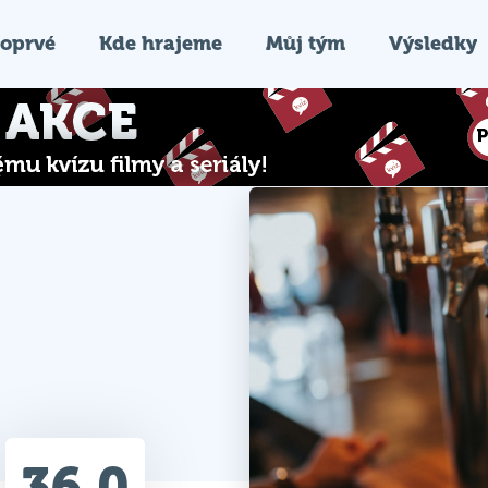
oprvé
Kde hrajeme
Můj tým
Výsledky
36.0
Průměr