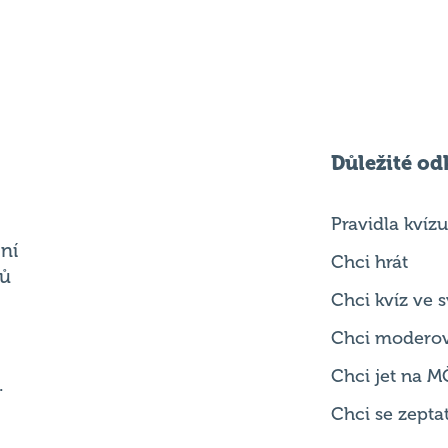
Důležité od
Pravidla kvízu
ní
Chci hrát
ků
Chci kvíz ve
Chci modero
Chci jet na M
.
Chci se zepta