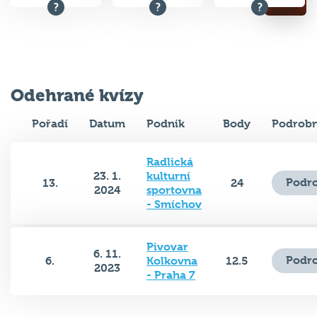
Odehrané kvízy
Pořadí
Datum
Podnik
Body
Podrobn
Radlická
23. 1.
kulturní
Podro
13.
24
2024
sportovna
- Smíchov
Pivovar
6. 11.
Podro
6.
Kolkovna
12.5
2023
- Praha 7