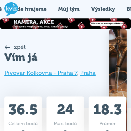
é
Kde hrajeme
Můj tým
Výsledky
B
zpět
Vím já
Pivovar Kolkovna - Praha 7
,
Praha
36.5
24
18.3
Celkem bodů
Max. bodů
Průměr