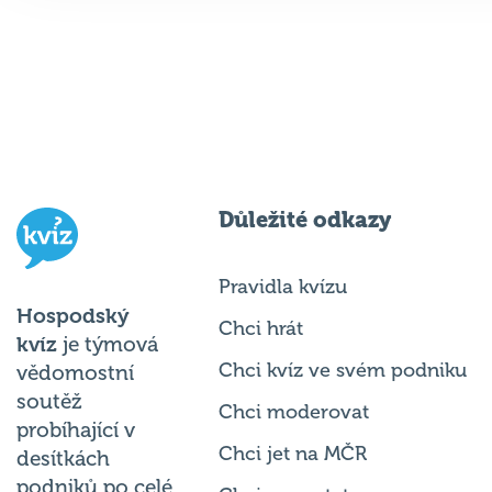
Důležité odkazy
Pravidla kvízu
Hospodský
Chci hrát
kvíz
je týmová
Chci kvíz ve svém podniku
vědomostní
soutěž
Chci moderovat
probíhající v
Chci jet na MČR
desítkách
podniků po celé