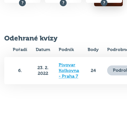
Odehrané kvízy
Pořadí
Datum
Podnik
Body
Podrobno
Pivovar
23. 2.
Podro
6.
Kolkovna
24
2022
- Praha 7