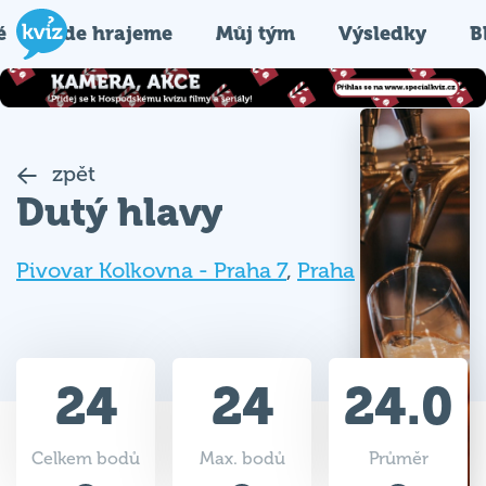
é
Kde hrajeme
Můj tým
Výsledky
B
zpět
Dutý hlavy
Pivovar Kolkovna - Praha 7
,
Praha
24
24
24.0
Celkem bodů
Max. bodů
Průměr