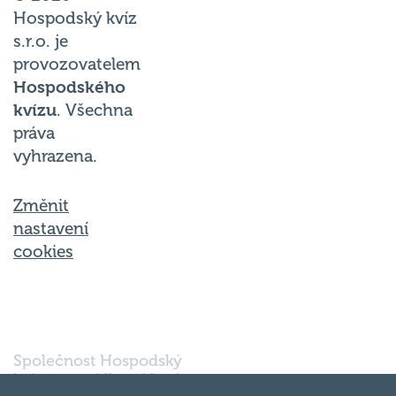
Hospodský kvíz
s.r.o. je
provozovatelem
Hospodského
kvízu
. Všechna
práva
vyhrazena.
Změnit
nastavení
cookies
Společnost Hospodský
kvíz s.r.o., sídlem Nové