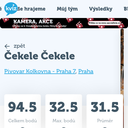
é
Kde hrajeme
Můj tým
Výsledky
B
zpět
Čekele Čekele
Pivovar Kolkovna - Praha 7
,
Praha
94.5
32.5
31.5
Celkem bodů
Max. bodů
Průměr