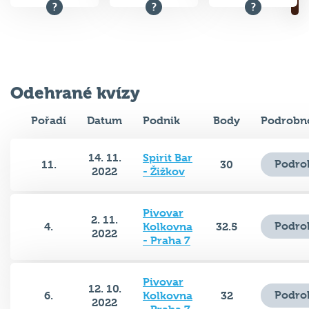
Odehrané kvízy
Pořadí
Datum
Podnik
Body
Podrobno
14. 11.
Spirit Bar
Podro
11.
30
2022
- Žižkov
Pivovar
2. 11.
Podro
4.
Kolkovna
32.5
2022
- Praha 7
Pivovar
12. 10.
Podro
6.
Kolkovna
32
2022