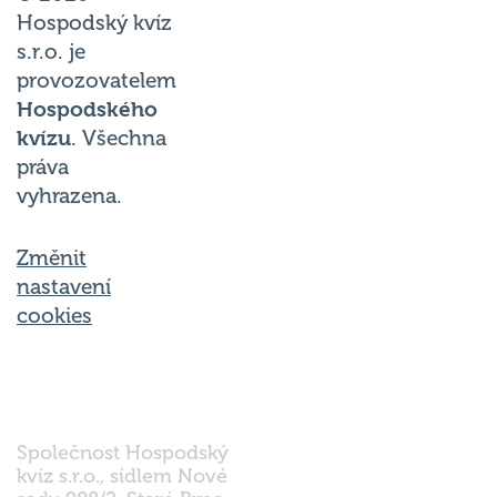
Hospodský kvíz
s.r.o. je
provozovatelem
Hospodského
kvízu
. Všechna
práva
vyhrazena.
Změnit
nastavení
cookies
Společnost Hospodský
kvíz s.r.o., sídlem Nové
sady 988/2, Staré Brno,