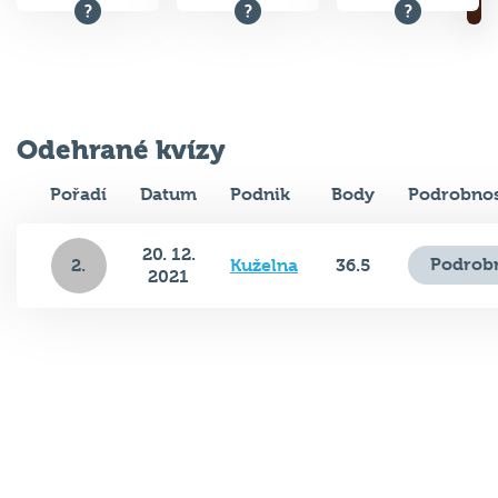
Odehrané kvízy
Pořadí
Datum
Podnik
Body
Podrobnos
20. 12.
Podrobn
2.
Kuželna
36.5
2021