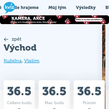
é
Kde hrajeme
Můj tým
Výsledky
B
zpět
Východ
Kuželna
,
Vlašim
36.5
36.5
36.5
Celkem bodů
Max. bodů
Průměr