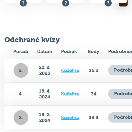
Odehrané kvízy
Pořadí
Datum
Podnik
Body
Podrobnos
20. 2.
Podrobn
2.
Kuželna
36.5
2025
18. 4.
Podrobn
4.
Kuželna
34
2024
15. 2.
Podrobn
2.
Kuželna
35.5
2024