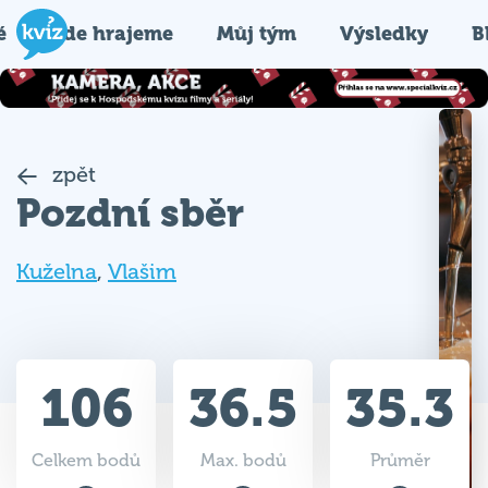
é
Kde hrajeme
Můj tým
Výsledky
B
zpět
Pozdní sběr
Kuželna
,
Vlašim
106
36.5
35.3
Celkem bodů
Max. bodů
Průměr