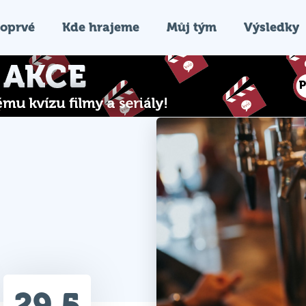
oprvé
Kde hrajeme
Můj tým
Výsledky
29.5