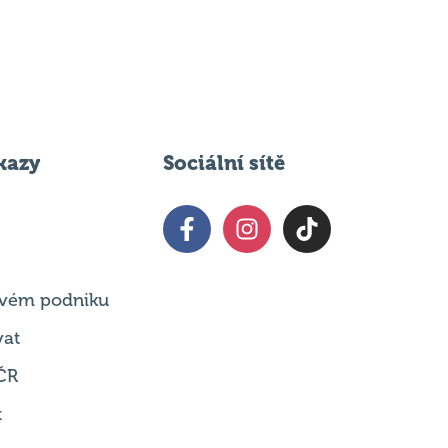
kazy
Sociální sítě
 svém podniku
vat
ČR
t