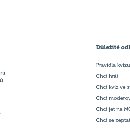
Důležité od
Pravidla kvízu
ní
Chci hrát
ků
Chci kvíz ve
Chci modero
Chci jet na M
.
Chci se zepta