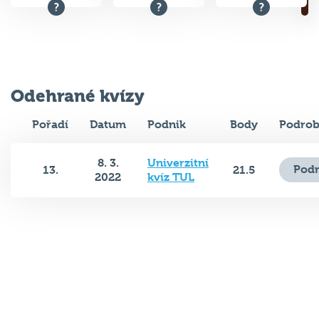
Odehrané kvízy
Pořadí
Datum
Podnik
Body
Podrob
8. 3.
Univerzitní
Podr
13.
21.5
2022
kvíz TUL