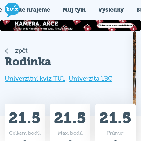
é
Kde hrajeme
Můj tým
Výsledky
B
zpět
Rodinka
Univerzitní kvíz TUL
,
Univerzita LBC
21.5
21.5
21.5
Celkem bodů
Max. bodů
Průměr