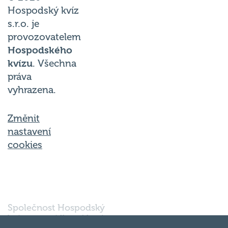
Hospodský kvíz
s.r.o. je
provozovatelem
Hospodského
kvízu
. Všechna
práva
vyhrazena.
Změnit
nastavení
cookies
Společnost Hospodský
kvíz s.r.o., sídlem Nové