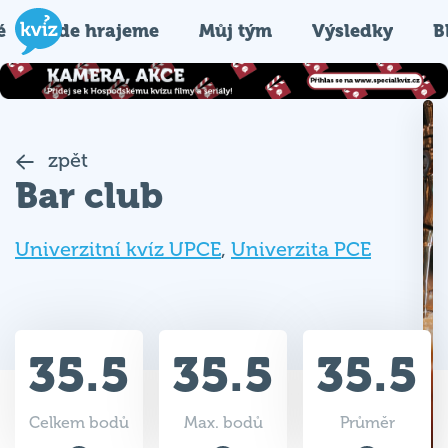
é
Kde hrajeme
Můj tým
Výsledky
B
zpět
Bar club
Univerzitní kvíz UPCE
,
Univerzita PCE
35.5
35.5
35.5
Celkem bodů
Max. bodů
Průměr