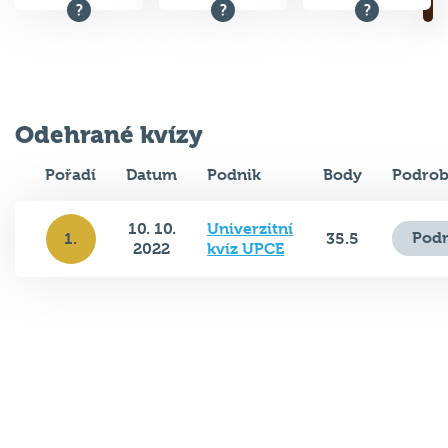
Odehrané kvízy
Pořadí
Datum
Podnik
Body
Podrob
10. 10.
Univerzitní
Podr
1.
35.5
2022
kvíz UPCE