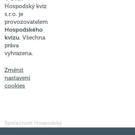
Hospodský kvíz
s.r.o. je
provozovatelem
Hospodského
kvízu
. Všechna
práva
vyhrazena.
Změnit
nastavení
cookies
Společnost Hospodský
kvíz s.r.o., sídlem Nové