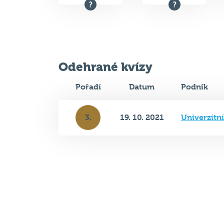
Celkem bodů
Max. bodů
Odehrané kvízy
Pořadí
Datum
Podnik
3.
19. 10. 2021
Univerzitn