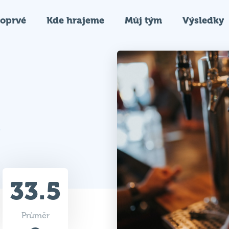
oprvé
Kde hrajeme
Můj tým
Výsledky
33.5