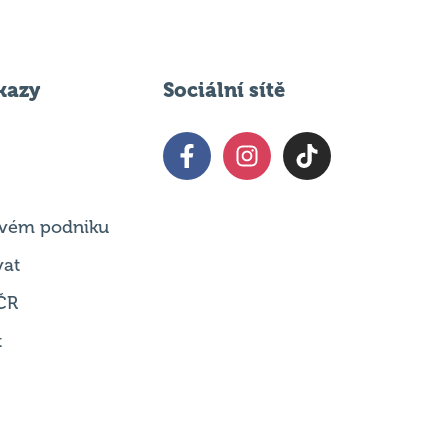
kazy
Sociální sítě
 svém podniku
vat
ČR
t