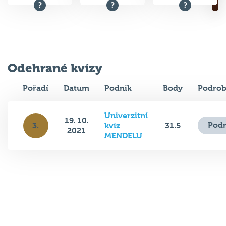
Odehrané kvízy
Pořadí
Datum
Podnik
Body
Podrob
Univerzitní
19. 10.
Podr
3.
kvíz
31.5
2021
MENDELU