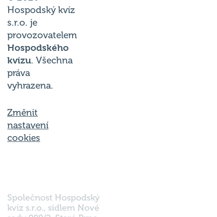
Hospodský kvíz
s.r.o. je
provozovatelem
Hospodského
kvízu
. Všechna
práva
vyhrazena.
Změnit
nastavení
cookies
Společnost Hospodský
kvíz s.r.o., sídlem Nové