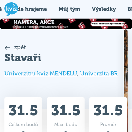
é
Kde hrajeme
Můj tým
Výsledky
B
zpět
Stavaři
Univerzitní kvíz MENDELU
,
Univerzita BR
31.5
31.5
31.5
Celkem bodů
Max. bodů
Průměr