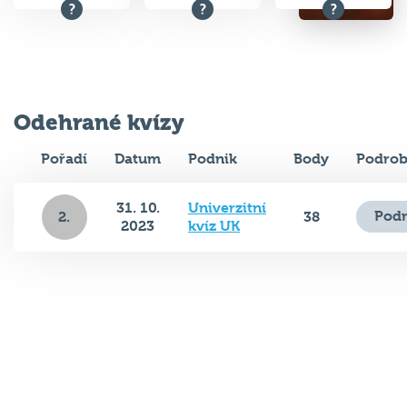
Odehrané kvízy
Pořadí
Datum
Podnik
Body
Podrob
31. 10.
Univerzitní
Podr
2.
38
2023
kvíz UK