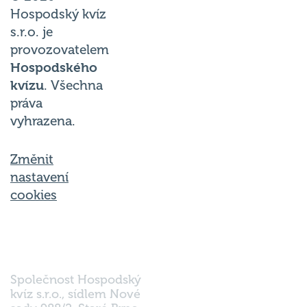
Hospodský kvíz
s.r.o. je
provozovatelem
Hospodského
kvízu
. Všechna
práva
vyhrazena.
Změnit
nastavení
cookies
Společnost Hospodský
kvíz s.r.o., sídlem Nové