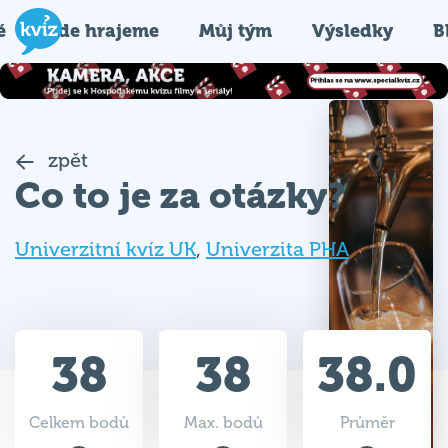
é
Kde hrajeme
Můj tým
Výsledky
B
zpět
Co to je za otázky?
Univerzitní kvíz UK
,
Univerzita PHA
38
38
38.0
Celkem bodů
Max. bodů
Průměr