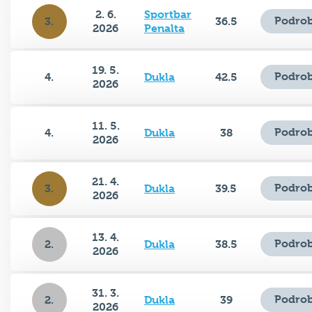
2. 6.
Sportbar
Podrob
3.
36.5
2026
Penalta
19. 5.
Podrob
4.
Dukla
42.5
2026
11. 5.
Podrob
4.
Dukla
38
2026
21. 4.
Podrob
3.
Dukla
39.5
2026
13. 4.
Podrob
2.
Dukla
38.5
2026
31. 3.
Podrob
2.
Dukla
39
2026