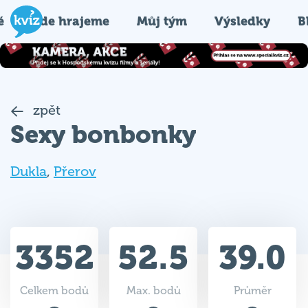
é
Kde hrajeme
Můj tým
Výsledky
B
zpět
Sexy bonbonky
Dukla
,
Přerov
3352
52.5
39.0
Celkem bodů
Max. bodů
Průměr