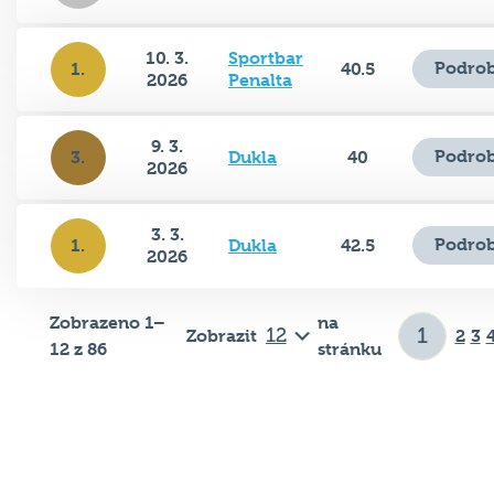
10. 3.
Sportbar
Podrob
1.
40.5
2026
Penalta
9. 3.
Podrob
3.
Dukla
40
2026
3. 3.
Podrob
1.
Dukla
42.5
2026
Zobrazeno 1–
na
Zobrazit
2
3
12 z 86
stránku