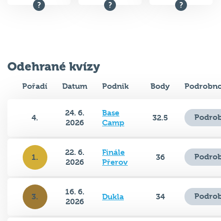
Odehrané kvízy
Pořadí
Datum
Podnik
Body
Podrobno
24. 6.
Base
Podrob
4.
32.5
2026
Camp
22. 6.
Finále
Podrob
1.
36
2026
Přerov
16. 6.
Podrob
3.
Dukla
34
2026