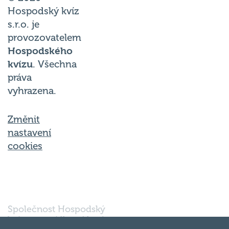
Hospodský kvíz
s.r.o. je
provozovatelem
Hospodského
kvízu
. Všechna
práva
vyhrazena.
Změnit
nastavení
cookies
Společnost Hospodský
kvíz s.r.o., sídlem Nové
sady 988/2, Staré Brno,