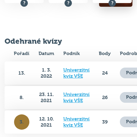
Odehrané kvízy
Pořadí
Datum
Podnik
Body
Podrob
1. 3.
Univerzitní
Podr
13.
24
2022
kvíz VŠE
23. 11.
Univerzitní
Podr
8.
26
2021
kvíz VŠE
12. 10.
Univerzitní
Podr
3.
39
2021
kvíz VŠE