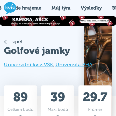
é
Kde hrajeme
Můj tým
Výsledky
B
zpět
Golfové jamky
Univerzitní kvíz VŠE
,
Univerzita PHA
89
39
29.7
Celkem bodů
Max. bodů
Průměr