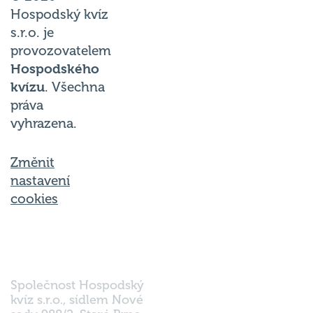
Hospodský kvíz
s.r.o. je
provozovatelem
Hospodského
kvízu
. Všechna
práva
vyhrazena.
Změnit
nastavení
cookies
Společnost Hospodský
kvíz s.r.o., sídlem Nové