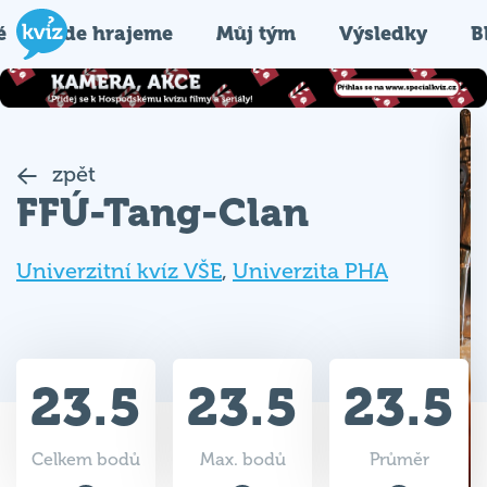
é
Kde hrajeme
Můj tým
Výsledky
B
zpět
FFÚ-Tang-Clan
Univerzitní kvíz VŠE
,
Univerzita PHA
23.5
23.5
23.5
Celkem bodů
Max. bodů
Průměr