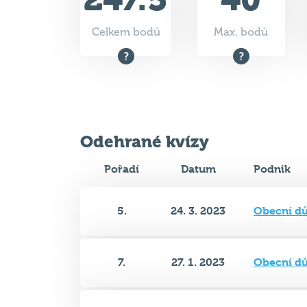
Odehrané kvízy
Pořadí
Datum
Podnik
5.
24. 3. 2023
Obecní d
7.
27. 1. 2023
Obecní d
12.
9. 12. 2022
Obecní d