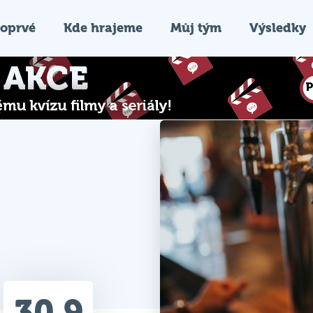
oprvé
Kde hrajeme
Můj tým
Výsledky
30.9
Průměr