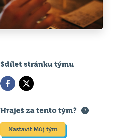
Sdílet stránku týmu
Hraješ za tento tým?
Nastavit Můj tým