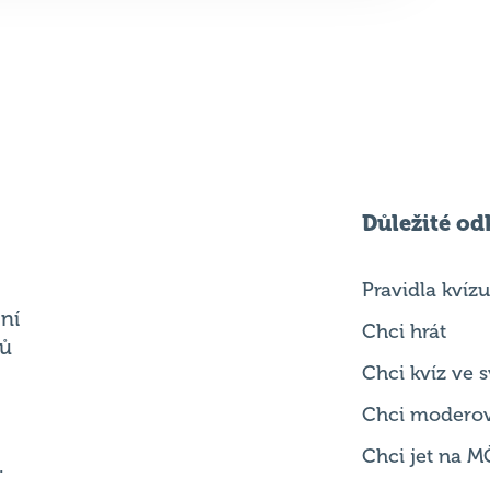
Důležité od
Pravidla kvízu
ní
Chci hrát
ků
Chci kvíz ve
Chci modero
Chci jet na M
.
Chci se zepta