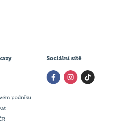
kazy
Sociální sítě
 svém podniku
vat
ČR
t