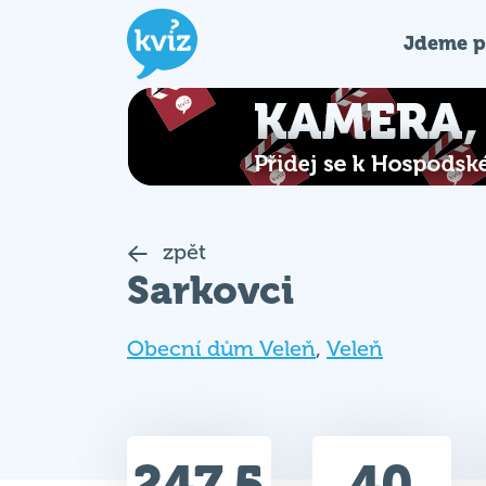
Jdeme p
zpět
Sarkovci
Obecní dům Veleň
,
Veleň
247.5
40
Celkem bodů
Max. bodů