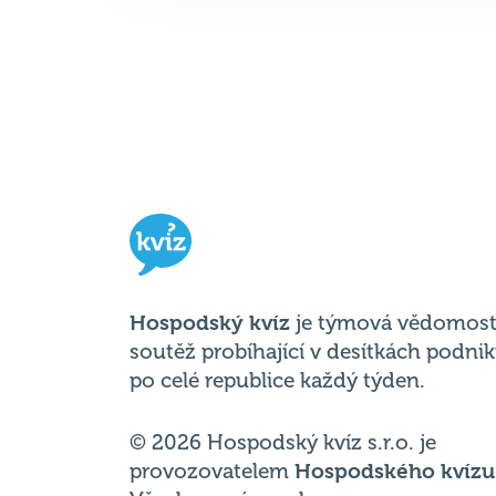
Hospodský kvíz
je týmová vědomost
soutěž probíhající v desítkách podni
po celé republice každý týden.
© 2026 Hospodský kvíz s.r.o. je
provozovatelem
Hospodského kvízu
Všechna práva vyhrazena.
Změnit nastavení cookies