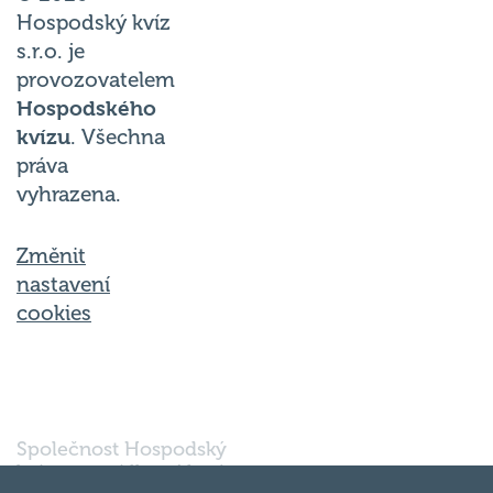
Hospodský kvíz
s.r.o. je
provozovatelem
Hospodského
kvízu
. Všechna
práva
vyhrazena.
Změnit
nastavení
cookies
Společnost Hospodský
kvíz s.r.o., sídlem Nové