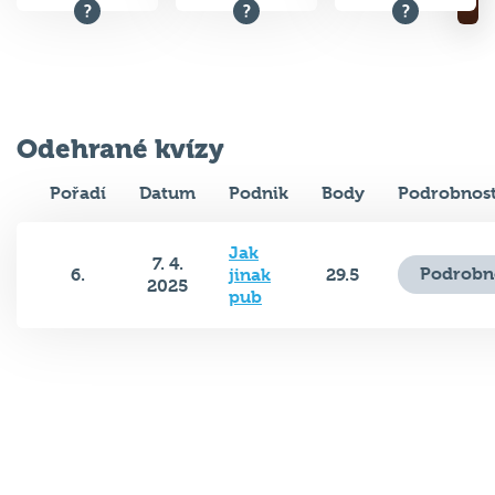
Odehrané kvízy
Pořadí
Datum
Podnik
Body
Podrobnost
Jak
7. 4.
Podrobn
6.
jinak
29.5
2025
pub