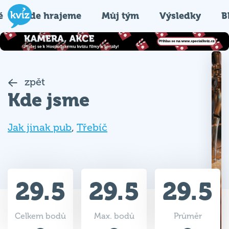
é
Kde hrajeme
Můj tým
Výsledky
B
zpět
Kde jsme
Jak jinak pub
,
Třebíč
29.5
29.5
29.5
Celkem bodů
Max. bodů
Průměr