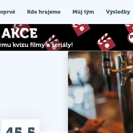
oprvé
Kde hrajeme
Můj tým
Výsledky
45.5