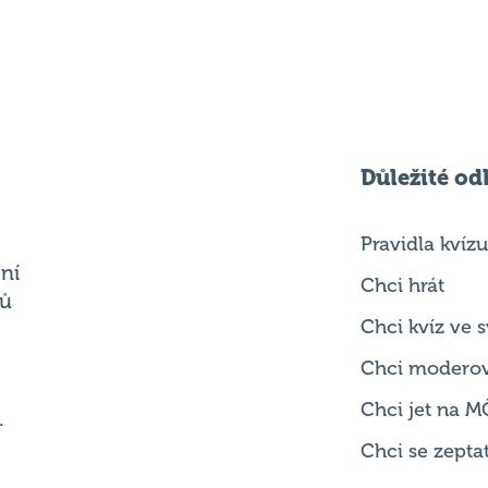
Důležité od
Pravidla kvízu
ní
Chci hrát
ků
Chci kvíz ve
Chci modero
Chci jet na M
.
Chci se zepta