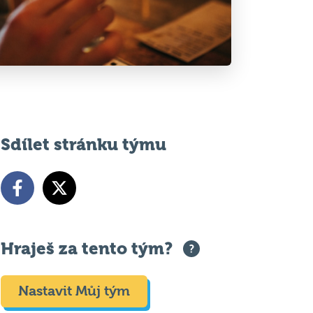
Sdílet stránku týmu
Hraješ za tento tým?
Nastavit Můj tým