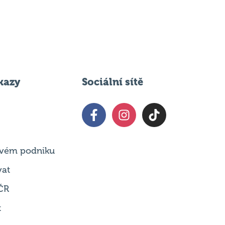
kazy
Sociální sítě
 svém podniku
vat
ČR
t