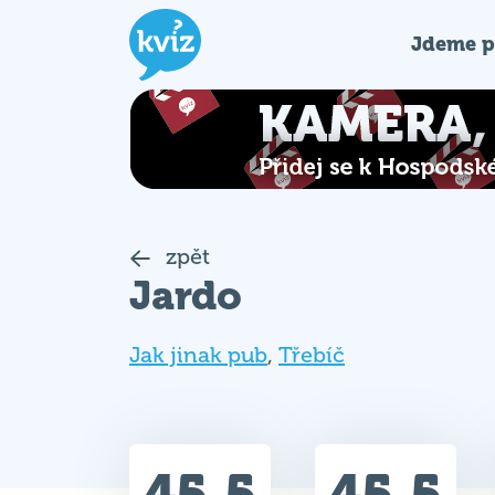
Jdeme p
zpět
Jardo
Jak jinak pub
,
Třebíč
45.5
45.5