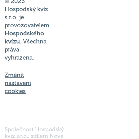
© 2026
Hospodský kvíz
s.r.o. je
provozovatelem
Hospodského
kvízu
. Všechna
práva
vyhrazena.
Změnit
nastavení
cookies
Společnost Hospodský
kvíz s.r.o., sídlem Nové