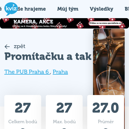
é
Kde hrajeme
Můj tým
Výsledky
B
zpět
Promítačku a tak
The PUB Praha 6
,
Praha
27
27
27.0
Celkem bodů
Max. bodů
Průměr