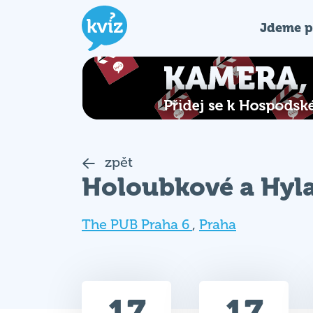
Jdeme p
zpět
Holoubkové a Hyl
The PUB Praha 6
,
Praha
17
17