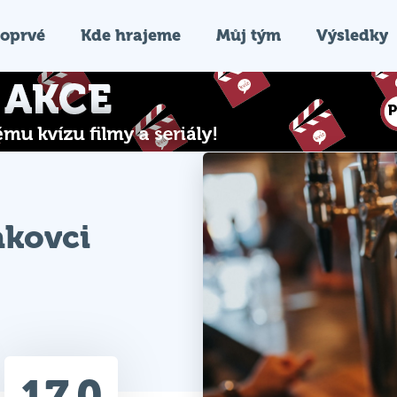
oprvé
Kde hrajeme
Můj tým
Výsledky
akovci
17.0