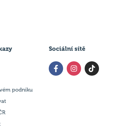
kazy
Sociální sítě
 svém podniku
vat
ČR
t