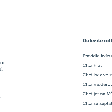
Důležité od
Pravidla kvízu
ní
Chci hrát
ků
Chci kvíz ve
Chci modero
Chci jet na M
.
Chci se zepta