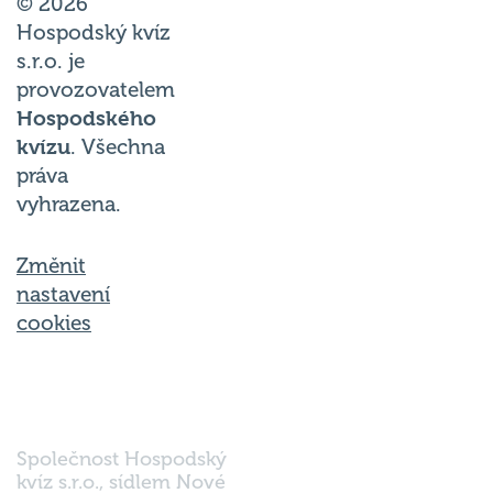
© 2026
Hospodský kvíz
s.r.o. je
provozovatelem
Hospodského
kvízu
. Všechna
práva
vyhrazena.
Změnit
nastavení
cookies
Společnost Hospodský
kvíz s.r.o., sídlem Nové