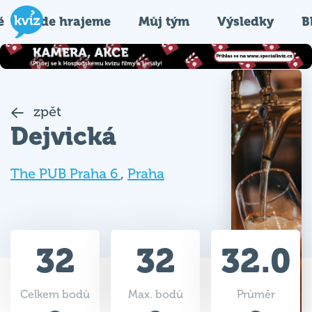
é
Kde hrajeme
Můj tým
Výsledky
B
zpět
Dejvická
The PUB Praha 6
,
Praha
32
32
32.0
Celkem bodů
Max. bodů
Průměr