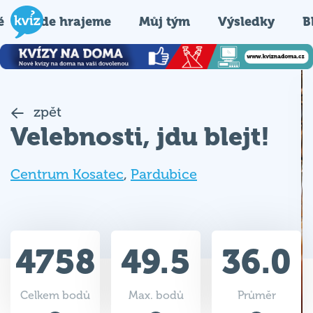
é
Kde hrajeme
Můj tým
Výsledky
B
zpět
Velebnosti, jdu blejt!
Centrum Kosatec
,
Pardubice
4758
49.5
36.0
Celkem bodů
Max. bodů
Průměr