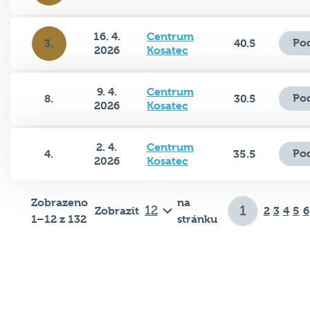
16. 4.
Centrum
Po
3.
40.5
2026
Kosatec
9. 4.
Centrum
Po
8.
30.5
2026
Kosatec
2. 4.
Centrum
Po
4.
35.5
2026
Kosatec
Zobrazeno
na
Zobrazit
2
3
4
5
6
1–12 z 132
stránku