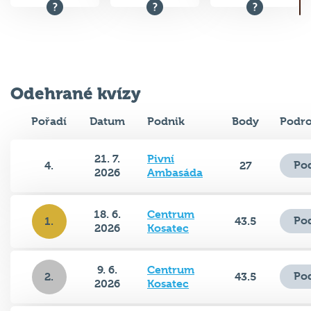
Odehrané kvízy
Pořadí
Datum
Podnik
Body
Podro
21. 7.
Pivní
Po
4.
27
2026
Ambasáda
18. 6.
Centrum
Po
1.
43.5
2026
Kosatec
9. 6.
Centrum
Po
2.
43.5
2026
Kosatec