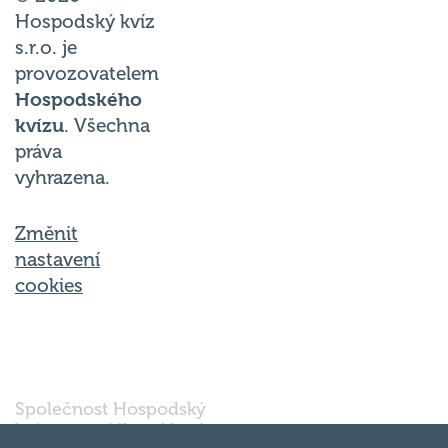
Hospodský kvíz
s.r.o. je
provozovatelem
Hospodského
kvízu
. Všechna
práva
vyhrazena.
Změnit
nastavení
cookies
Společnost Hospodský
kvíz s.r.o., sídlem Nové