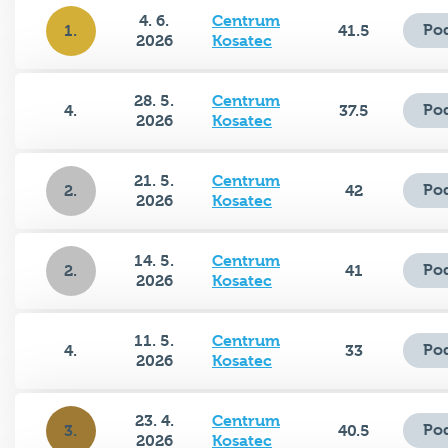
4. 6.
Centrum
Po
1.
41.5
2026
Kosatec
28. 5.
Centrum
Po
4.
37.5
2026
Kosatec
21. 5.
Centrum
Po
2.
42
2026
Kosatec
14. 5.
Centrum
Po
2.
41
2026
Kosatec
11. 5.
Centrum
Po
4.
33
2026
Kosatec
23. 4.
Centrum
Po
3.
40.5
2026
Kosatec