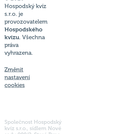
Hospodský kvíz
s.r.o. je
provozovatelem
Hospodského
kvízu
. Všechna
práva
vyhrazena.
Změnit
nastavení
cookies
Společnost Hospodský
kvíz s.r.o., sídlem Nové