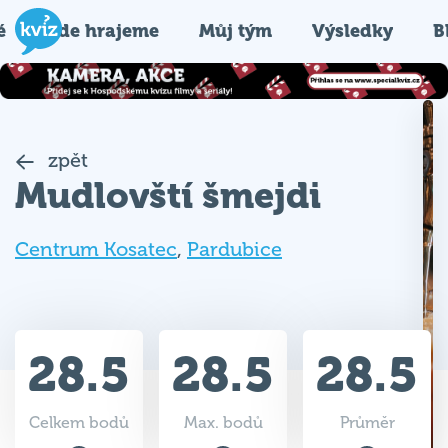
é
Kde hrajeme
Můj tým
Výsledky
B
zpět
Mudlovští šmejdi
Centrum Kosatec
,
Pardubice
28.5
28.5
28.5
Celkem bodů
Max. bodů
Průměr