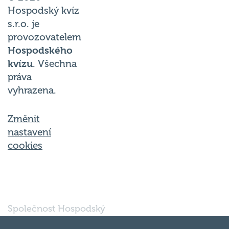
Hospodský kvíz
s.r.o. je
provozovatelem
Hospodského
kvízu
. Všechna
práva
vyhrazena.
Změnit
nastavení
cookies
Společnost Hospodský
kvíz s.r.o., sídlem Nové