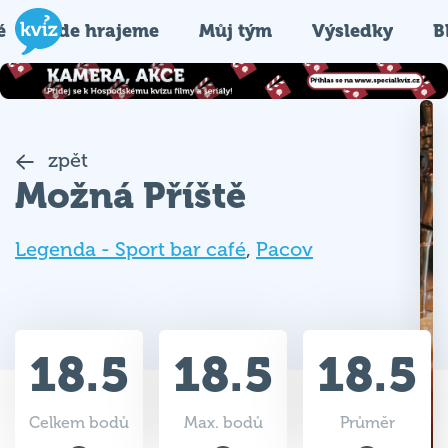
é
Kde hrajeme
Můj tým
Výsledky
B
zpět
Možná Příště
Legenda - Sport bar café
,
Pacov
18.5
18.5
18.5
Celkem bodů
Max. bodů
Průměr