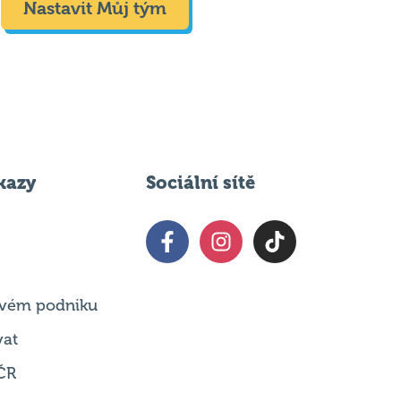
Nastavit Můj tým
kazy
Sociální sítě
 svém podniku
vat
ČR