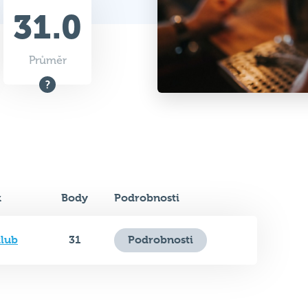
31.0
Průměr
k
Body
Podrobnosti
klub
31
Podrobnosti