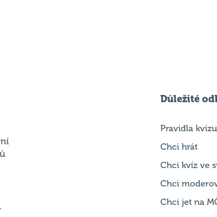
Důležité od
Pravidla kvízu
ní
Chci hrát
ků
Chci kvíz ve
Chci modero
Chci jet na M
.