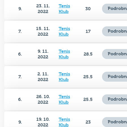
23. 11.
Tenis
Podrobn
9.
30
2022
Klub
15. 11.
Tenis
Podrobn
7.
17
2022
Klub
9. 11.
Tenis
Podrobn
6.
28.5
2022
Klub
2. 11.
Tenis
Podrobn
7.
25.5
2022
Klub
26. 10.
Tenis
Podrobn
6.
25.5
2022
Klub
19. 10.
Tenis
Podrobn
9.
23
2022
Klub