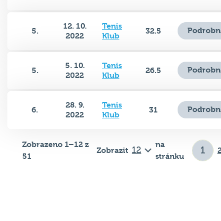
12. 10.
Tenis
Podrobn
5.
32.5
2022
Klub
5. 10.
Tenis
Podrobn
5.
26.5
2022
Klub
28. 9.
Tenis
Podrobn
6.
31
2022
Klub
Zobrazeno 1–12 z
na
Zobrazit
51
stránku