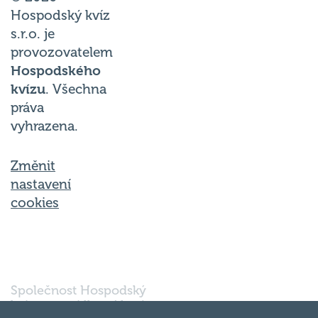
Hospodský kvíz
s.r.o. je
provozovatelem
Hospodského
kvízu
. Všechna
práva
vyhrazena.
Změnit
nastavení
cookies
Společnost Hospodský
kvíz s.r.o., sídlem Nové
sady 988/2, Staré Brno,