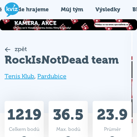
é
Kde hrajeme
Můj tým
Výsledky
B
zpět
RockIsNotDead team
Tenis Klub
,
Pardubice
1219
36.5
23.9
Celkem bodů
Max. bodů
Průměr