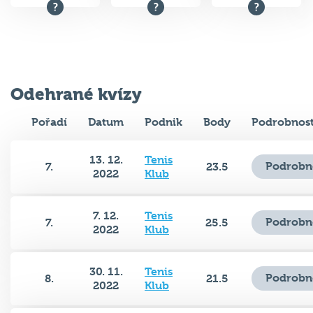
Odehrané kvízy
Pořadí
Datum
Podnik
Body
Podrobnost
13. 12.
Tenis
Podrobn
7.
23.5
2022
Klub
7. 12.
Tenis
Podrobn
7.
25.5
2022
Klub
30. 11.
Tenis
Podrobn
8.
21.5
2022
Klub